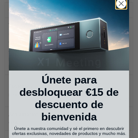
Característica
W4
WT2 Edge/W3
Traducción
simultánea
uno a uno (un
Sí
Sí
auricular por
persona,
bidireccional)
Únete para
No (dividido en
Escuchar y
desbloquear €15 de
Sí
modo
reproducir
Escuchar/Altavoz)
descuento de
bienvenida
Actualización
Sí
No
OTA
Únete a nuestra comunidad y sé el primero en descubrir
ofertas exclusivas, novedades de productos y mucho más.