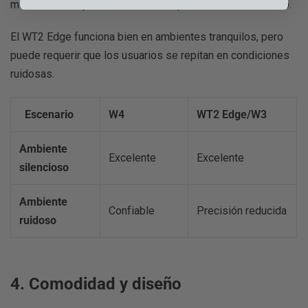
micrófonos mejora la claridad al suprimir el ruido de fondo.
El WT2 Edge funciona bien en ambientes tranquilos, pero
puede requerir que los usuarios se repitan en condiciones
ruidosas.
Escenario
W4
WT2 Edge/W3
Ambiente
Excelente
Excelente
silencioso
Ambiente
Confiable
Precisión reducida
ruidoso
4. Comodidad y diseño