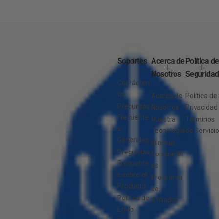
Soportes
Acerca de
Política de
Nosotros
Seguridad
Contácten
os
Acerca de
Política de
Preguntas
Nosotros
Privacidad
Frecuente
Nuestra
Términos
s
Tecnología
de Servicio
Generales
Idiomas
Preguntas
Compatibl
Frecuente
es
s sobre el
Programa
Producto
de
Política de
Afiliados
Envío