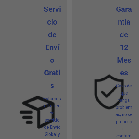
Servi
Gara
cio
ntía
de
de
Enví
12
o
Mes
Grati
es
s
Caso de
que
Estamos
tenga
ofrecien
problem
do
as, no se
servicio
preocup
de Envío
e,
Global y
contam