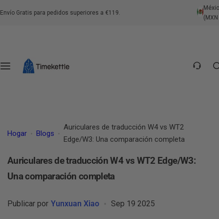
S
Méxi
Traductores de Auriculares
Traductores Portátiles
Centro de Intérpretes
Soportes
Envío Gratis para pedidos superiores a €119.
(MXN 
a
l
Contáctenos
t
a
Preguntas Frecuentes sobre el Producto
r
a
Preguntas Frecuentes Generales
l
c
Política de Envío
o
Auriculares de traducción W4 vs WT2
Hogar
Blogs
n
Edge/W3: Una comparación completa
Política de Devolución
t
Auriculares de traducción W4 vs WT2 Edge/W3:
e
Política de Pago
Una comparación completa
n
i
Publicar por
Yunxuan Xiao
Sep 19 2025
d
o