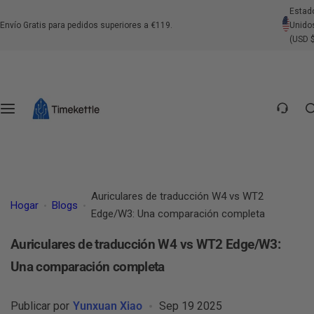
S
Estad
Traductores de Auriculares
Traductores Portátiles
Centro de Intérpretes
Soportes
Envío Gratis para pedidos superiores a €119.
Unido
a
(USD 
l
Contáctenos
t
a
Preguntas Frecuentes sobre el Producto
r
a
Preguntas Frecuentes Generales
l
c
Política de Envío
o
Auriculares de traducción W4 vs WT2
n
Hogar
Blogs
Política de Devolución
Edge/W3: Una comparación completa
t
e
Auriculares de traducción W4 vs WT2 Edge/W3:
Política de Pago
n
Una comparación completa
i
d
Publicar por
Yunxuan Xiao
Sep 19 2025
o