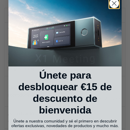
Característica
W4
WT2 Edge/W3
Traducción
simultánea
uno a uno (un
Sí
Sí
auricular por
persona,
bidireccional)
Únete para
No (dividido en
desbloquear €15 de
Escuchar y
Sí
modo
reproducir
descuento de
Escuchar/Altavoz)
bienvenida
Actualización
Sí
No
OTA
Únete a nuestra comunidad y sé el primero en descubrir
ofertas exclusivas, novedades de productos y mucho más.