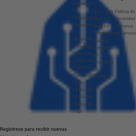
Contácten
os
Acerca de
Política de
Preguntas
Nosotros
Privacidad
Frecuente
Nuestra
Términos
s
Tecnología
de Servicio
Generales
Idiomas
Preguntas
Compatibl
Frecuente
es
s sobre el
Programa
Producto
de
Política de
Afiliados
Envío
Política de
Devolución
Política de
Pago
Regístrese para recibir nuevas