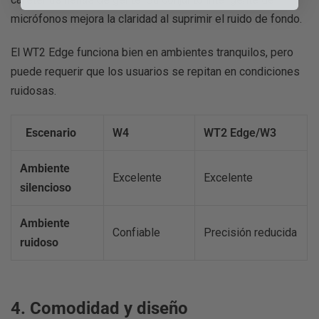
micrófonos mejora la claridad al suprimir el ruido de fondo.
El WT2 Edge funciona bien en ambientes tranquilos, pero
puede requerir que los usuarios se repitan en condiciones
ruidosas.
Escenario
W4
WT2 Edge/W3
Ambiente
Excelente
Excelente
silencioso
Ambiente
Confiable
Precisión reducida
ruidoso
4. Comodidad y diseño