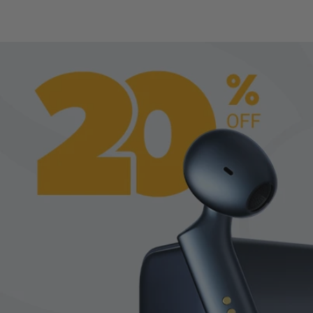
W4 Pro IA - Audifo
Intérprete Para 