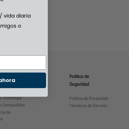
 / vida diaria
amigos o
 de Nosotros
Política de
 ahora
Seguridad
 de Nosotros
a Tecnología
Política de Privacidad
s Compatibles
Términos de Servicio
ma de
os