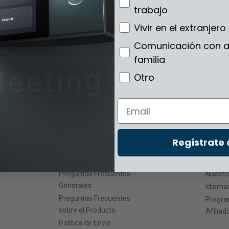
ugar y en cualquier
trabajo
Vivir en el extranjero
Comunicación con 
familia
Otro
Email
Soportes
Acerca
Regístrate
Contáctenos
Acerca
Preguntas Frecuentes
Nuestr
Generales
Idioma
Preguntas Frecuentes
Progra
sobre el Producto
Afiliad
Política de Envío