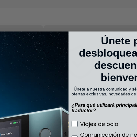
Únete 
atis
Garan
desbloquea
bal y estamos
descuen
Caso de que tenga probl
idos superiores a
gar
bienve
Únete a nuestra comunidad y sé 
ofertas exclusivas, novedades d
¿Para qué utilizará principa
traductor?
lobal
¿Para qué utilizará pr
Viajes de ocio
Comunicación de ne
r llamada telefónica