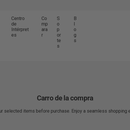
Centro
Co
S
B
de
mp
o
l
Intérpret
ara
p
o
es
r
or
g
te
s
s
Carro de la compra
r selected items before purchase. Enjoy a seamless shopping 