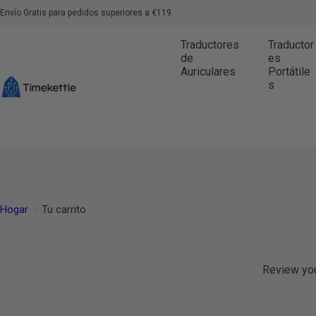
S
Envío Gratis para pedidos superiores a €119.
a
Traductores
Traductor
l
de
es
t
Auriculares
Portátile
a
s
r
a
l
c
o
n
Hogar
Tu carrito
t
e
n
Review you
i
d
o