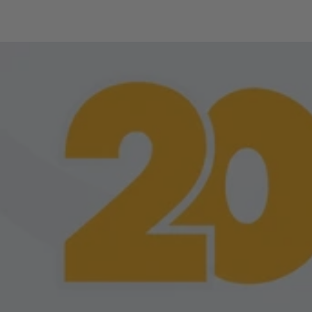
W4 Pro IA - Audifo
Intérprete Para 