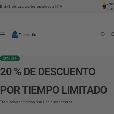
S
Vene
Traductores de Auriculares
Traductores Portátiles
Centro de Intérpretes
Soportes
Envío Gratis para pedidos superiores a €119.
(USD 
a
l
Contáctenos
t
a
Preguntas Frecuentes sobre el Producto
r
a
Preguntas Frecuentes Generales
l
c
20% OFF
Política de Envío
o
20 % DE DESCUENTO
n
Política de Devolución
t
e
POR TIEMPO LIMITADO
Política de Pago
n
i
Traducción en tiempo real. Habla sin barreras.
d
o