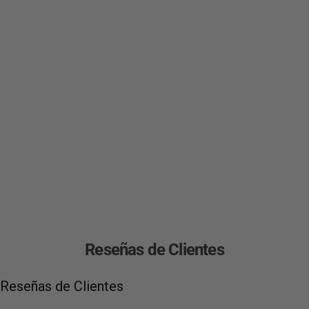
i
t
u
a
l
Reseñas de Clientes
Reseñas de Clientes