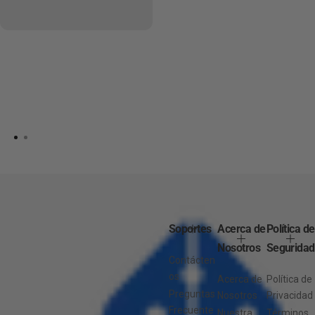
Soportes
Acerca de
Política de
Nosotros
Seguridad
Contácten
os
Acerca de
Política de
Preguntas
Nosotros
Privacidad
Frecuente
Nuestra
Términos