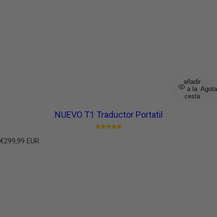
añadir
a la
Agot
cesta
NUEVO T1 Traductor Portatil
P
€299,99 EUR
r
e
c
i
o
h
a
b