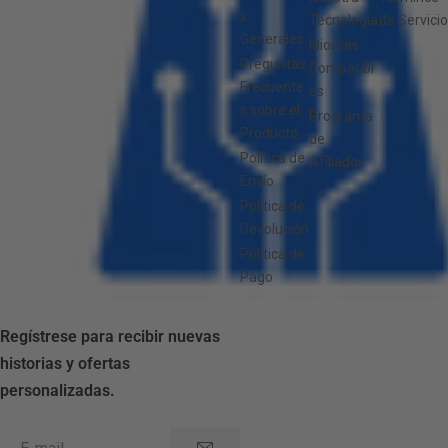
s
Tecnología
de Servicio
Generales
Idiomas
Preguntas
Compatibl
Frecuente
es
s sobre el
Programa
Producto
de
Política de
Afiliados
Envío
Política de
Devolución
Política de
Pago
Regístrese para recibir nuevas
historias y ofertas
personalizadas.