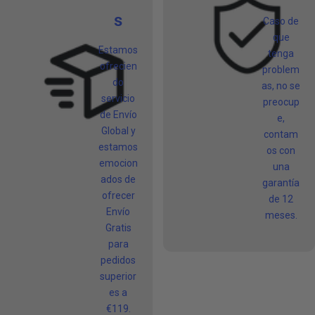
s
Caso de
que
Estamos
tenga
ofrecien
problem
do
as, no se
servicio
preocup
de Envío
e,
Global y
contam
estamos
os con
emocion
una
ados de
garantía
ofrecer
de 12
Envío
meses.
Gratis
para
pedidos
superior
es a
€119.