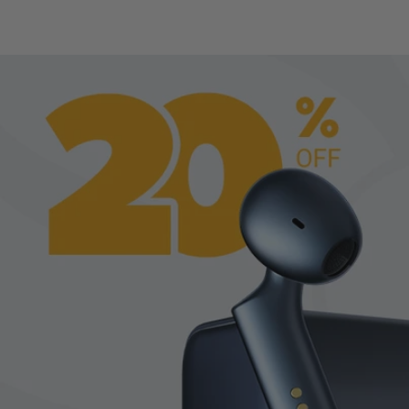
W4 Pro IA - Audifo
Intérprete Para 