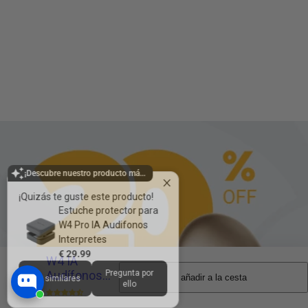
¡Descubre nuestro producto más vendido!
¡Quizás te guste este producto!
Estuche protector para
W4 Pro IA Audifonos
Interpretes
€ 29.99
Pregunta por
Ver similares
ello
W4 IA
Audífonos
añadir a la cesta
C
Intérprete
a