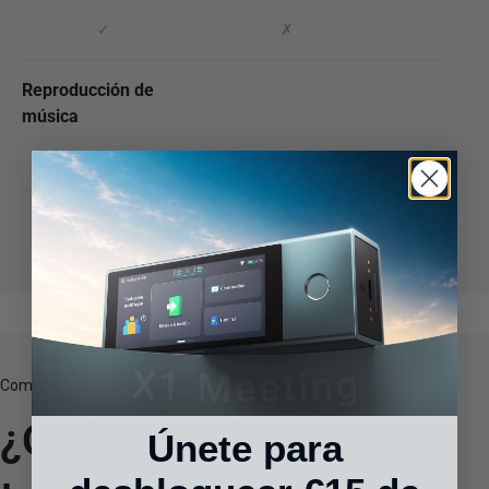
✓
✗
Reproducción de
música
✓
✗
Ver Todo
Comparar
¿Qué auriculares
Únete para