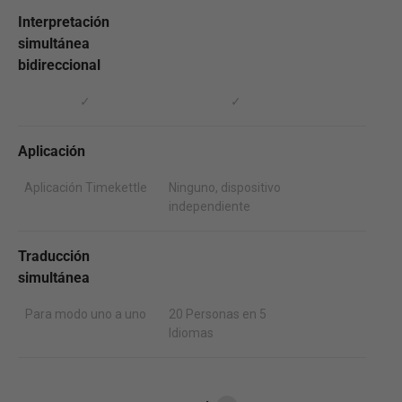
Interpretación
simultánea
bidireccional
✓
✓
Aplicación
Aplicación Timekettle
Ninguno, dispositivo
independiente
Traducción
simultánea
Para modo uno a uno
20 Personas en 5
Idiomas