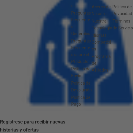
os
Acerca de
Política de
Preguntas
Nosotros
Privacidad
Frecuente
Nuestra
Términos
s
Tecnología
de Servicio
Generales
Idiomas
Preguntas
Compatibl
Frecuente
es
s sobre el
Programa
Producto
de
Política de
Afiliados
Envío
Política de
Devolución
Política de
Pago
Regístrese para recibir nuevas
historias y ofertas