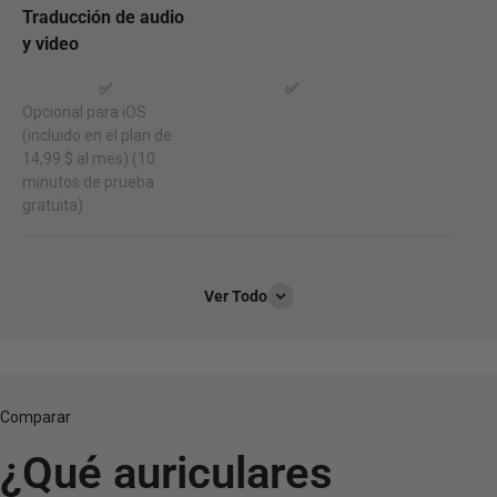
Traducción de audio
y video
✅
✅
W4 Pro IA - Audifo
Opcional para iOS
(incluido en el plan de
14,99 $ al mes) (10
minutos de prueba
gratuita)
Ver Todo
Comparar
Intérprete Para 
¿Qué auriculares