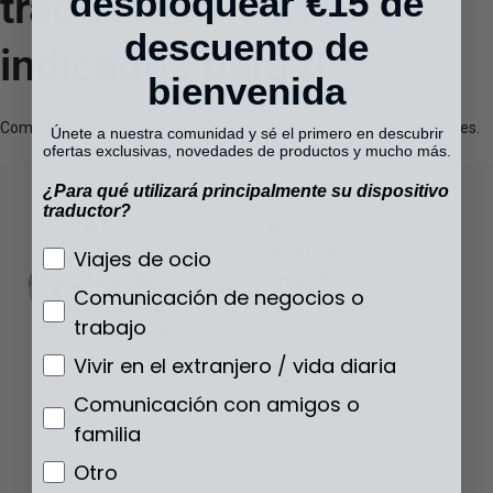
desbloquear €15 de
traductores son los
descuento de
indicados para ti?
bienvenida
Compáralos y elige la versión que mejor se adapte a tus necesidades.
Únete a nuestra comunidad y sé el primero en descubrir
ofertas exclusivas, novedades de productos y mucho más.
¿Para qué utilizará principalmente su dispositivo
traductor?
WT2
M3
Edge/W3
Audifonos
¿Para qué utilizará principalmente su disp
Viajes de ocio
Auriculares
Traductores
Comunicación de negocios o
Traductores
trabajo
en Tiempo
Real
$ 2,690.52
-
Vivir en el extranjero / vida diaria
$ 3,363.21
$ 6,278.19
-
Comunicación con amigos o
$ 7,847.79
familia
Otro
Compra
Compra