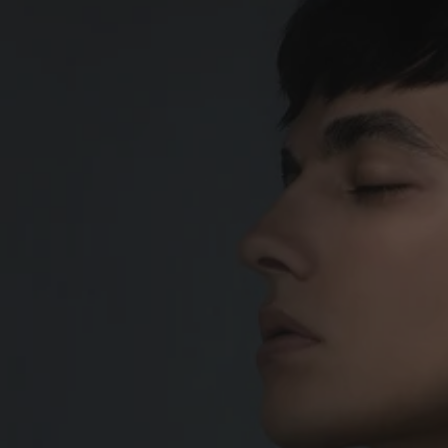
M3 Audifonos T