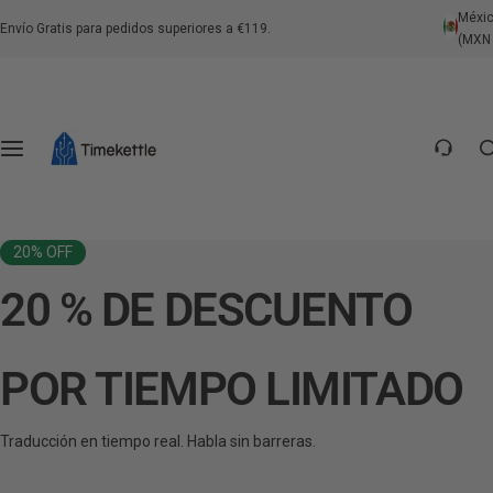
S
Méxi
Traductores de Auriculares
Traductores Portátiles
Centro de Intérpretes
Soportes
Envío Gratis para pedidos superiores a €119.
(MXN 
a
l
Contáctenos
t
a
Preguntas Frecuentes sobre el Producto
r
a
Preguntas Frecuentes Generales
l
c
20% OFF
Política de Envío
o
20 % DE DESCUENTO
n
Política de Devolución
t
e
POR TIEMPO LIMITADO
Política de Pago
n
i
Traducción en tiempo real. Habla sin barreras.
d
o