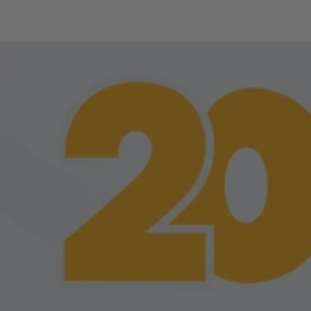
W4 Pro IA - Audifo
Intérprete Para 