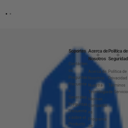
Soportes
Acerca de
Política de
Nosotros
Seguridad
Contácten
os
Acerca de
Política de
Preguntas
Nosotros
Privacidad
Frecuente
Nuestra
Términos
s
Tecnología
de Servicio
Generales
Idiomas
Preguntas
Compatibl
Frecuente
es
s sobre el
Programa
Producto
de