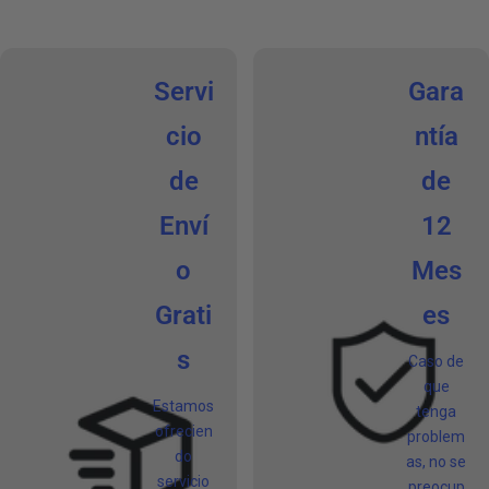
Servi
Gara
cio
ntía
de
de
Enví
12
o
Mes
Grati
es
s
Caso de
que
Estamos
tenga
ofrecien
problem
do
as, no se
servicio
preocup