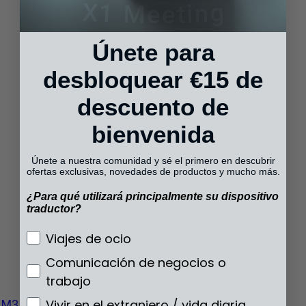
Únete para
desbloquear €15 de
descuento de
bienvenida
Únete a nuestra comunidad y sé el primero en descubrir
ofertas exclusivas, novedades de productos y mucho más.
¿Para qué utilizará principalmente su dispositivo
traductor?
¿Para qué utilizará principalmente su disp
Viajes de ocio
Seleccionar
Comunicación de negocios o
opciones
trabajo
Vivir en el extranjero / vida diaria
M3 Audifonos Traductores