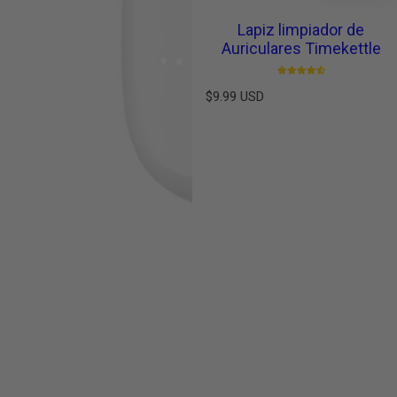
Lapiz limpiador de
Auriculares Timekettle
P
$9.99 USD
r
e
c
i
o
h
a
b
i
t
u
a
l
W4 IA Audífonos