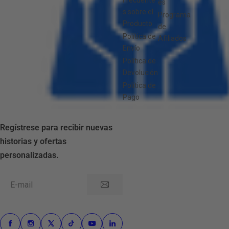
Frecuente
es
s sobre el
Programa
Producto
de
Política de
Afiliados
Envío
Política de
Devolución
Política de
Pago
Regístrese para recibir nuevas
historias y ofertas
personalizadas.
E-mail