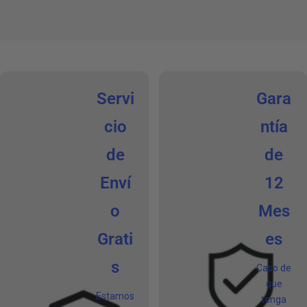
Servi
Gara
cio
ntía
de
de
Enví
12
o
Mes
Grati
es
s
Caso de
que
Estamos
tenga