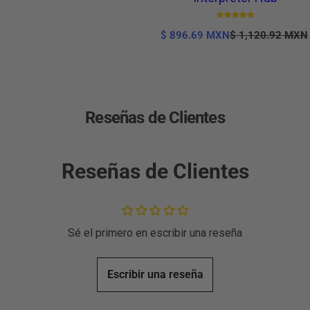
P
P
$ 896.69 MXN
$ 1,120.92 MXN
r
r
e
e
c
c
i
i
o
o
d
h
Reseñas de Clientes
e
a
v
b
e
i
n
t
Reseñas de Clientes
t
u
a
a
l
Sé el primero en escribir una reseña
Escribir una reseña