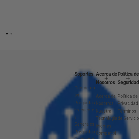
Soportes
Acerca de
Política de
Nosotros
Seguridad
Contácten
os
Acerca de
Política de
Preguntas
Nosotros
Privacidad
Frecuente
Nuestra
Términos
s
Tecnología
de Servicio
Generales
Idiomas
Preguntas
Compatibl