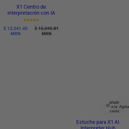
X1 Centro de
interpretación con IA
P
P
$ 13,341.40
$ 15,695.81
r
r
MXN
MXN
e
e
c
c
i
i
o
o
d
h
e
a
v
b
e
i
n
t
t
u
a
a
l
añadir
a la
Agot
cesta
Estuche para X1 AI
Interpreter Hub