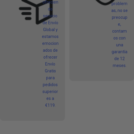
ofrecien
problem
do
as, no se
servicio
preocup
de Envío
e,
Global y
contam
estamos
os con
emocion
una
ados de
garantía
ofrecer
de 12
Envío
meses.
Gratis
para
pedidos
superior
es a
€119.