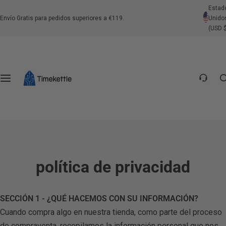
S
Estad
Traductores de Auriculares
Traductores Portátiles
Centro de Intérpretes
Soportes
Envío Gratis para pedidos superiores a €119.
Unido
a
(USD 
l
Contáctenos
t
a
Preguntas Frecuentes sobre el Producto
r
a
Preguntas Frecuentes Generales
l
c
Política de Envío
o
n
Política de Devolución
t
política de privacidad
e
Política de Pago
n
i
SECCIÓN 1 - ¿QUÉ HACEMOS CON SU INFORMACIÓN?
d
Cuando compra algo en nuestra tienda, como parte del proceso
o
de compraventa, recopilamos la información personal que nos