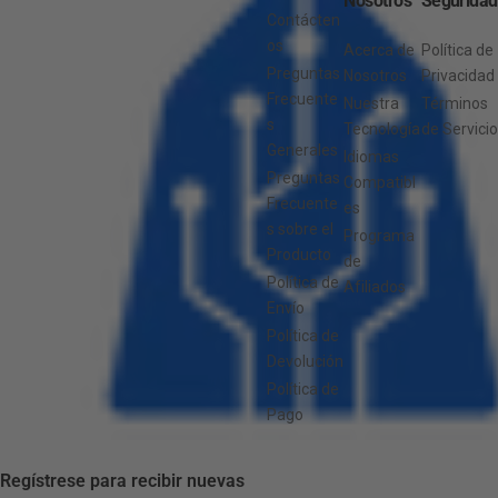
Nosotros
Seguridad
Contácten
os
Acerca de
Política de
Preguntas
Nosotros
Privacidad
Frecuente
Nuestra
Términos
s
Tecnología
de Servicio
Generales
Idiomas
Preguntas
Compatibl
Frecuente
es
s sobre el
Programa
Producto
de
Política de
Afiliados
Envío
Política de
Devolución
Política de
Pago
Regístrese para recibir nuevas