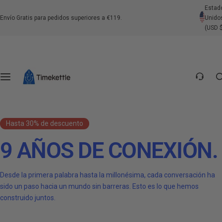
S
Estad
Traductores de Auriculares
Traductores Portátiles
Centro de Intérpretes
Soportes
Envío Gratis para pedidos superiores a €119.
Unido
a
(USD 
l
Contáctenos
t
a
Preguntas Frecuentes sobre el Producto
r
a
Preguntas Frecuentes Generales
l
c
Política de Envío
Hasta 30% de descuento
o
n
9 AÑOS DE CONEXIÓN.
Política de Devolución
t
e
Desde la primera palabra hasta la millonésima, cada conversación ha
Política de Pago
n
sido un paso hacia un mundo sin barreras. Esto es lo que hemos
i
construido juntos.
d
o