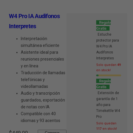
W4 Pro IA Audifonos
Regalo
Interpretes
Gratis
Estuche
Interpretación
protector para
simultánea eficiente
W4 Pro IA
Asistente ideal para
Audifonos
Interpretes
reuniones presenciales
Solo quedan
49
y en línea
en stock!
Traducción de llamadas
telefónicas y
Regalo
videollamadas
Gratis
Audio y transcripción
Extensión de
garantía de 1
guardados, exportación
año para
de notas con IA
Timekettle W4
Compatible con 40
Pro
idiomas y 93 acentos
Solo quedan
117
en stock!
P
$449.00
Comprar