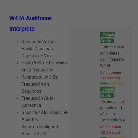
W4 IA Audífonos
Intérprete
Regalo
Gratis
Sensor de Voz por
Estuche para
Huella Ósea para
auriculares
Captura de Voz
con intérprete
Hasta 98% de Precisión
W4 AI
en la Traducción
Solo quedan
Respuesta en 0.2s,
139
en stock!
Traducción en
Regalo
Segundos
Gratis
Traducción Auto-
Extensión de
correctiva
garantía de 1
Soporta 43 Idiomas y 96
año para
Acentos
Timekettle W4
Sistema Inteligente
Solo quedan
127
en stock!
Babel OS 2.0