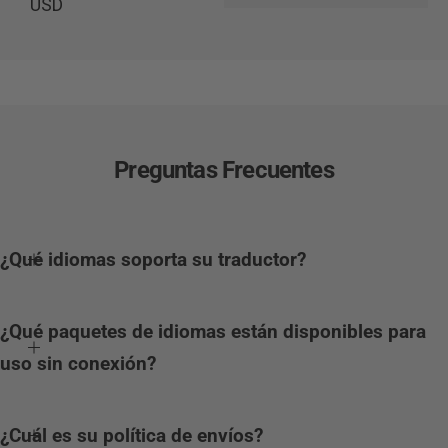
r
USD
e
c
i
o
h
Preguntas Frecuentes
a
b
i
¿Qué idiomas soporta su traductor?
t
u
¿Qué paquetes de idiomas están disponibles para
a
uso sin conexión?
l
¿Cuál es su política de envíos?