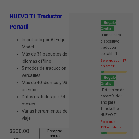
NUEVO T1 Traductor
Regalo
Portatil
Gratis
Funda para
Impulsado por AI Edge-
dispositivo
Model
traductor
Más de 31 paquetes de
portátil T1
idiomas offline
Solo quedan
67
en stock!
5 modos de traducción
versátiles
Regalo
Más de 40 idiomas y 93
Gratis
acentos
Extensión de
garantía de 1
Datos gratuitos por 24
año para
meses
Timekettle
Varias herramientas de
NUEVO T1
viaje
Solo quedan
133
en stock!
P
$300.00
Comprar
ahora