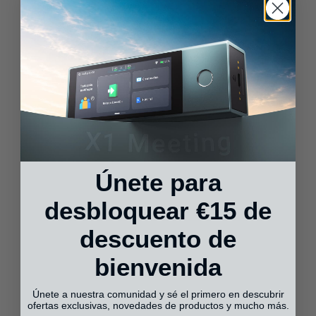
ahora
r
r
USD
USD
e
e
c
c
i
i
o
o
d
h
e
a
v
b
Únete para
e
i
desbloquear €15 de
n
t
t
u
descuento de
a
a
bienvenida
l
Únete a nuestra comunidad y sé el primero en descubrir
ofertas exclusivas, novedades de productos y mucho más.