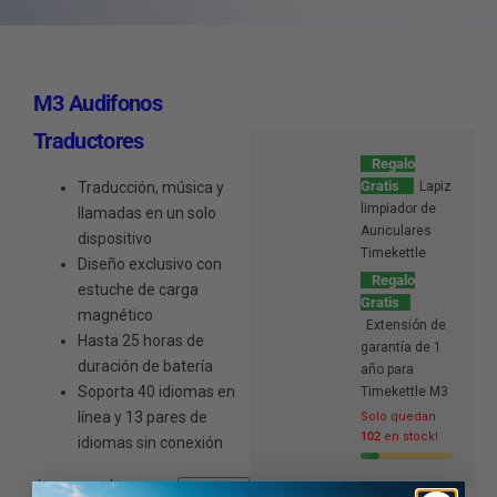
M3 Audifonos
Traductores
Regalo
Gratis
Traducción, música y
Lapiz
limpiador de
llamadas en un solo
Auriculares
dispositivo
Timekettle
Diseño exclusivo con
Regalo
estuche de carga
Gratis
magnético
Extensión de
Hasta 25 horas de
garantía de 1
duración de batería
año para
Soporta 40 idiomas en
Timekettle M3
línea y 13 pares de
Solo quedan
102
en stock!
idiomas sin conexión
P
P
$120.00
$150.00
Comprar